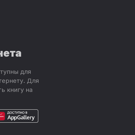
нета
тупны для
тернету. Для
ь книгу на