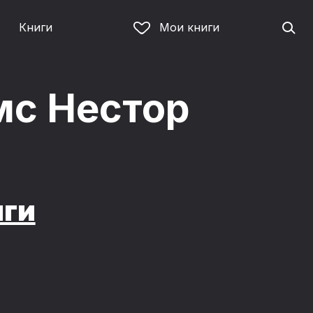
Книги
Мои книги
с Нестор
иги