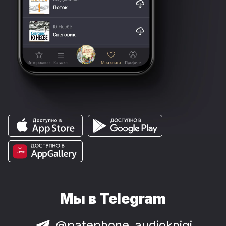
Мы в Telegram
@patephone_audioknigi