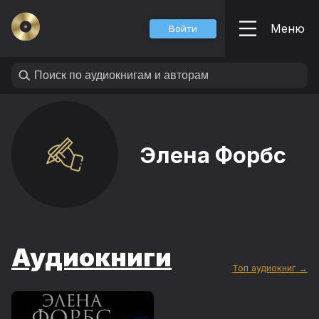
Меню
Войти
Элена Форбс
Аудиокниги
Топ аудиокниг →