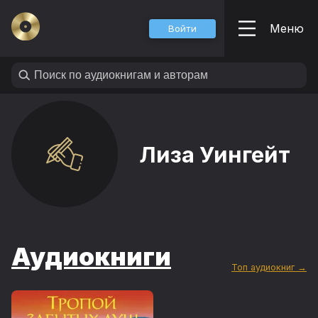
Меню
Войти
Лиза Уингейт
Аудиокниги
Топ аудиокниг →