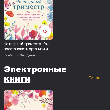
Четвертый триместр. Как
восстановить организм и
душевное равновесие
Кимберли Энн Джонсон
после родов
Электронные
книги
Топ книг →