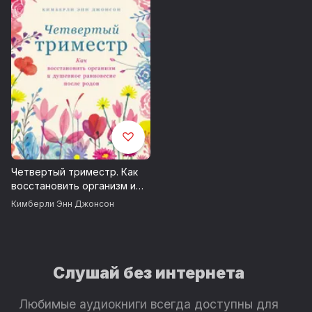
Четвертый триместр. Как
восстановить организм и
душевное равновесие
Кимберли Энн Джонсон
после родов
Слушай без интернета
Любимые аудиокниги всегда доступны для