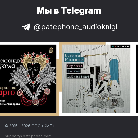
Мы в Telegram
@patephone_audioknigi
© 2015—
2026
ООО «КМТ»
support@patephone.com