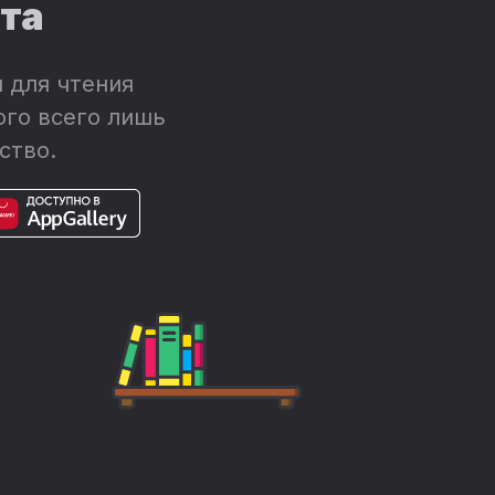
ета
 для чтения
ого всего лишь
ство.