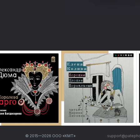
© 2015—
2026
ООО «КМТ»
support@pateph