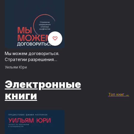
Мы можем договориться.
Стратегии разрешения
сложных конфликтов
Уильям Юри
Электронные
книги
Топ книг →