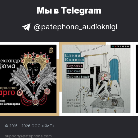
Мы в Telegram
@patephone_audioknigi
© 2015—
2026
ООО «КМТ»
support@patephone.com