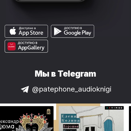
Мы в Telegram
@patephone_audioknigi