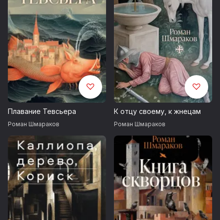
Плавание Тевсьера
К отцу своему, к жнецам
Роман Шмараков
Роман Шмараков