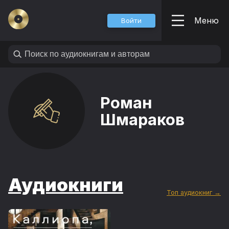
Меню
Войти
Роман
Шмараков
Аудиокниги
Топ аудиокниг →