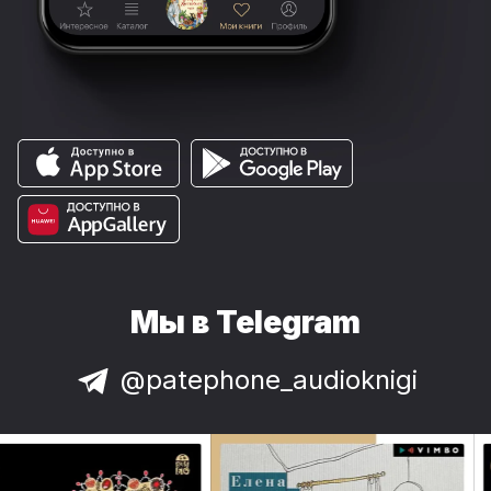
Мы в Telegram
@patephone_audioknigi