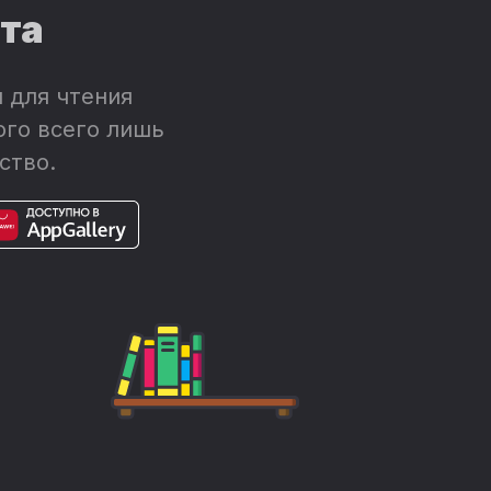
ета
 для чтения
ого всего лишь
ство.