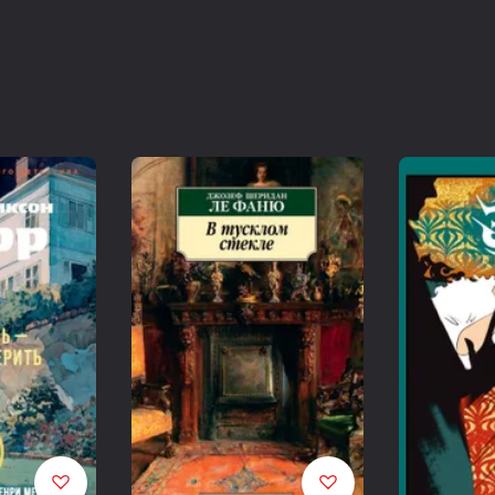
Посвящается Ронде Роби, сверхновой
Как ни совершенно крыло птицы, оно никогда не смогл
это воздух ученого.
Иван Павлов, физиолог, лауреат Нобелевской премии