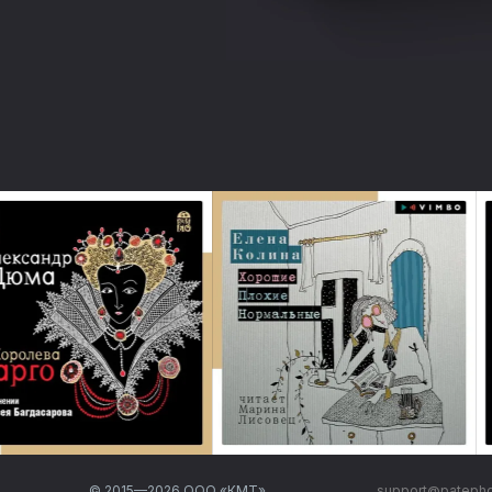
© 2015—
2026
ООО «КМТ»
support@pateph