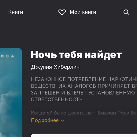
Книги
Мои книги
Ночь тебя найдет
Джулия Хиберлин
НЕЗАКОННОЕ ПОТРЕБЛЕНИЕ НАРКОТИЧ
ВЕЩЕСТВ, ИХ АНАЛОГОВ ПРИЧИНЯЕТ В
ЗАПРЕЩЕН И ВЛЕЧЕТ УСТАНОВЛЕННУЮ
ОТВЕТСТВЕННОСТЬ
Когда ей было десять лет, Вивиан Роуз 
спасла чужую жизнь. Спасенный мальчик 
Подробнее
Вивиан — астрофизиком, возможно обнар
одни во Вселенной. Но Майк верит и в п