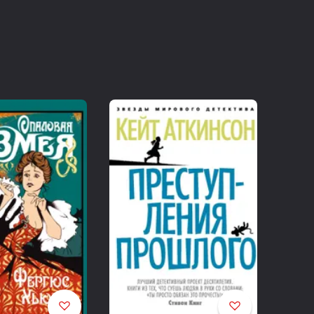
о бы поднять ее ввысь, не опираясь на воздух. Факты —
.«Письмо к молодежи»