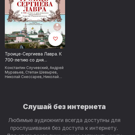
Троице-Сергиева Лавра. К
700-летию со дня
рождения преподобного
Константин Случевский
,
Андрей
Сергия Радонежского
Муравьев
,
Степан Шевырев
,
Николай Снессарев
,
Николай
Карамзин
,
Александра Ишимова
Слушай без интернета
Любимые аудиокниги всегда доступны для
прослушивания без доступа к интернету.