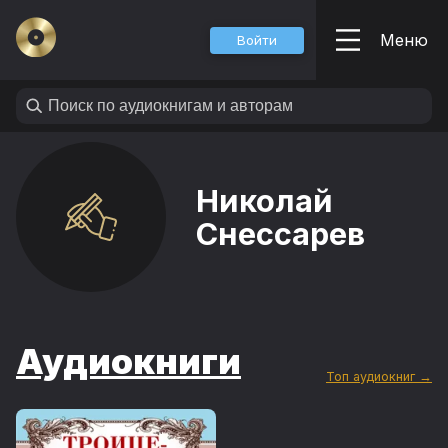
Меню
Войти
Николай
Снессарев
Аудиокниги
Топ аудиокниг →