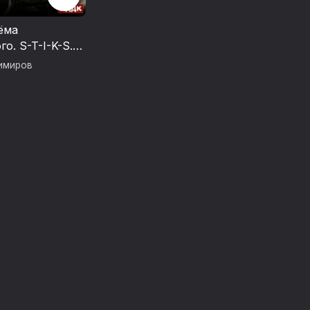
ёма
о. S-T-I-K-S.
имиров