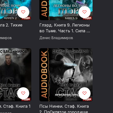
га 2. Тихие
Глэрд. Книга 9. Легионы
во Тьме. Часть 1. Сила и
арсенал
имиров
Денис Владимиров
. Стаф. Книга 1
Псы Нинеи. Стаф. Книга
2. ПрОклятое городище