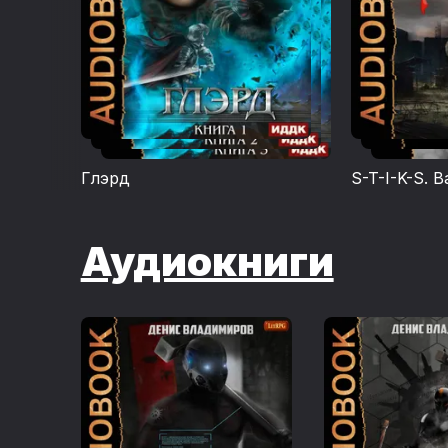
Глэрд
S-T-I-K-S. 
Аудиокниги