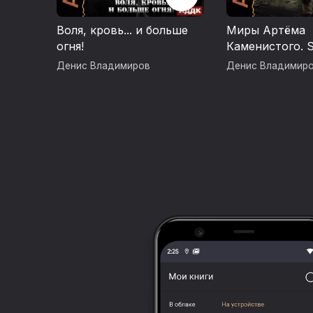
Воля, кровь... и больше
Миры Артёма
огня!
Каменистого. S
Вальтер
Денис Владимиров
Денис Владимир