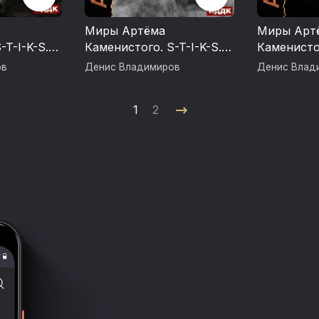
Миры Артёма
Миры Арт
-T-I-K-S.
Каменистого. S-T-I-K-S.
Каменистог
Парабеллум
Люгер
ов
Денис Владимиров
Денис Влад
1
2