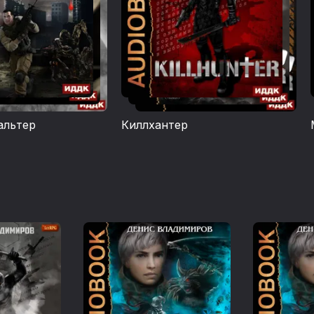
Вальтер
Киллхантер