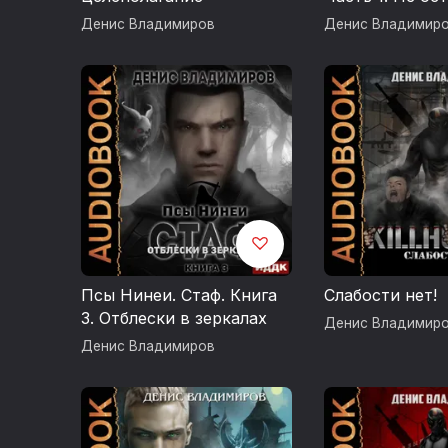
выбора
Денис Владимиров
Денис Владимир
Псы Нинеи. Стаф. Книга
Слабости нет!
3. Отблески в зеркалах
Денис Владимир
Денис Владимиров