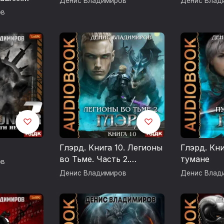
Денис Владимиров
Денис Влад
ов
Глэрд. Книга 10. Легионы
Глэрд. Кни
во Тьме. Часть 2.
тумане
ов
Мертвые колдуны
Денис Владимиров
Денис Влад