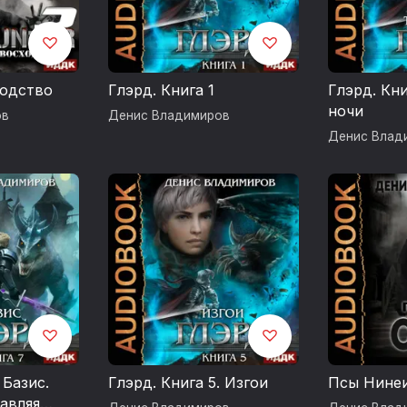
ходство
Глэрд. Книга 1
Глэрд. Кни
ночи
ов
Денис Владимиров
Денис Влад
 Базис.
Глэрд. Книга 5. Изгои
Псы Нинеи
тавляя