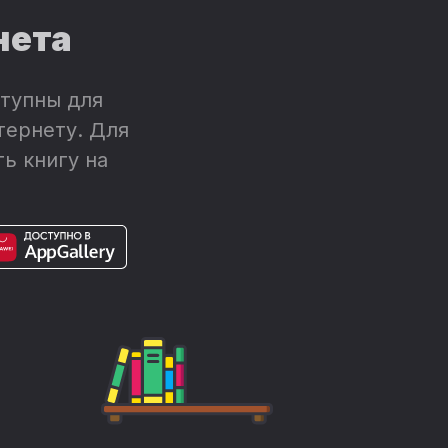
нета
тупны для
тернету. Для
ь книгу на