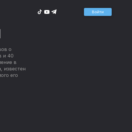
Войти
н
вов о
в и 40
ление в
, известен
ого его