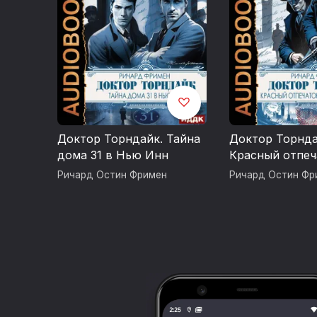
Доктор Торндайк. Тайна
Доктор Торнда
дома 31 в Нью Инн
Красный отпеч
большого паль
Ричард Остин Фримен
Ричард Остин Фр