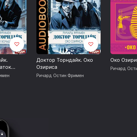
йк.
Доктор Торндайк. Око
Око Озири
аток
Озириса
Ричард Ост
ца
имен
Ричард Остин Фримен