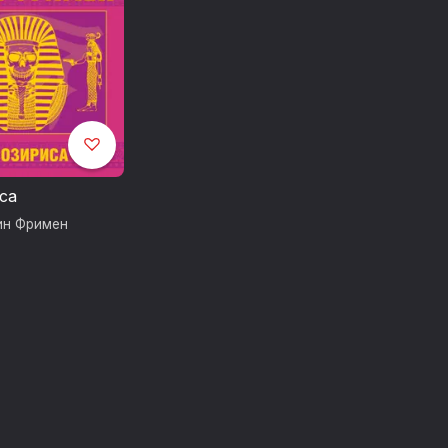
са
ин Фримен