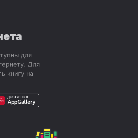
нета
тупны для
тернету. Для
ь книгу на