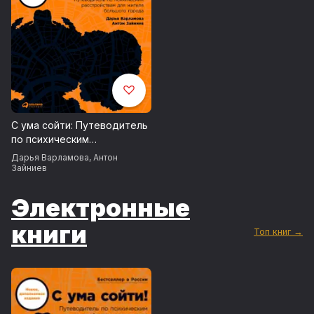
С ума сойти: Путеводитель
по психическим
расстройствам для жителя
Дарья Варламова
,
Антон
большого города
Зайниев
Электронные
книги
Топ книг →