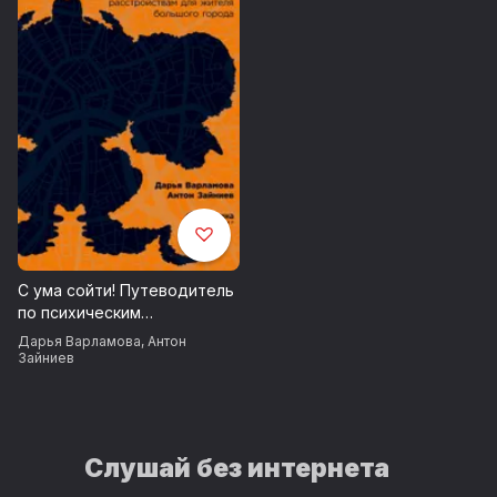
С ума сойти! Путеводитель
по психическим
расстройствам для жителя
Дарья Варламова
,
Антон
большого города
Зайниев
Слушай без интернета