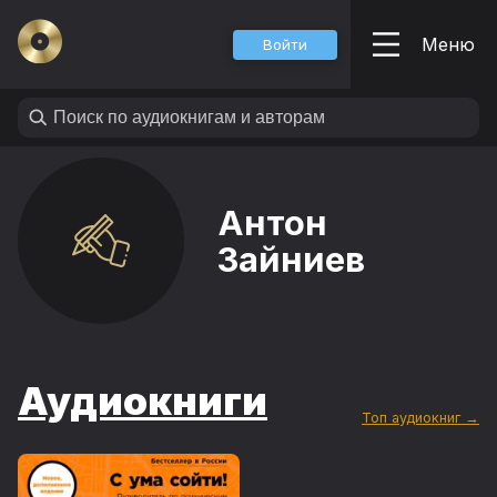
Меню
Войти
Антон
Зайниев
Аудиокниги
Топ аудиокниг →