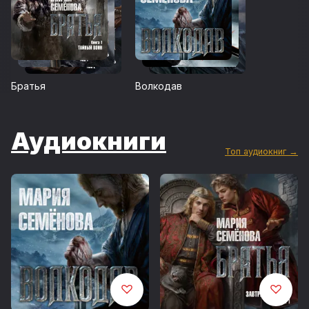
Братья
Волкодав
Аудиокниги
Топ аудиокниг →