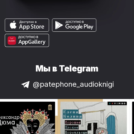
Мы в Telegram
@patephone_audioknigi