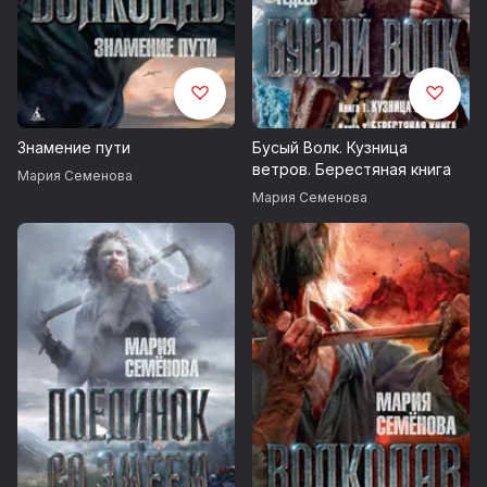
Знамение пути
Бусый Волк. Кузница
ветров. Берестяная книга
Мария Семенова
Мария Семенова