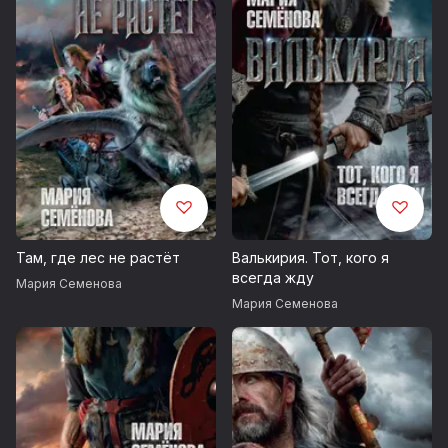
Там, где лес не растёт
Валькирия. Тот, кого я
всегда жду
Мария Семенова
Мария Семенова