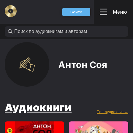
Меню
Войти
Антон Соя
Аудиокниги
Топ аудиокниг →