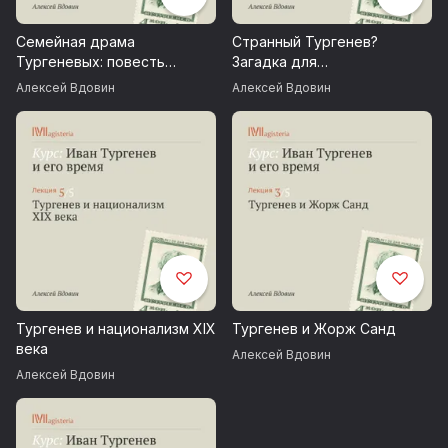
Семейная драма
Странный Тургенев?
Тургеневых: повесть
Загадка для
«Первая любовь»
литературоведов
Алексей Вдовин
Алексей Вдовин
Тургенев и национализм XIX
Тургенев и Жорж Санд
века
Алексей Вдовин
Алексей Вдовин