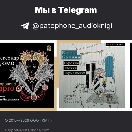
Мы в Telegram
@patephone_audioknigi
© 2015—
2026
ООО «КМТ»
support@patephone.com