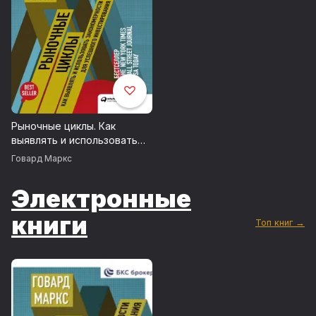
Рыночные циклы. Как
выявлять и использовать
закономерности для
Говард Маркс
успешного инвестирования
Электронные
книги
Топ книг →