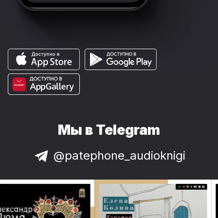
Мы в Telegram
@patephone_audioknigi