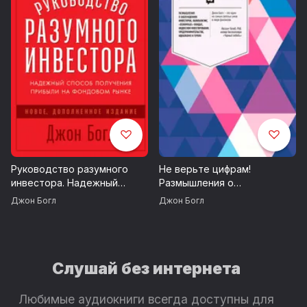
Руководство разумного
Не верьте цифрам!
инвестора. Надежный
Размышления о
способ получения прибыли
заблуждениях инвесторов,
Джон Богл
Джон Богл
на фондовом рынке
капитализме, «взаимных»
фондах, индексном
инвестировании,
предпринимательстве,
идеализме и героях
Слушай без интернета
Любимые аудиокниги всегда доступны для