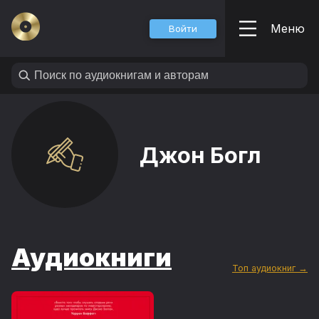
Меню
Войти
Джон Богл
Аудиокниги
Топ аудиокниг →