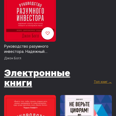
Руководство разумного
инвестора. Надежный
способ получения прибыли
Джон Богл
на фондовом рынке (новое,
дополненное издание)
Электронные
книги
Топ книг →