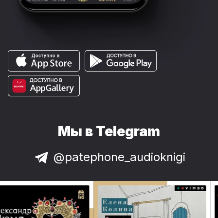
Мы в Telegram
@patephone_audioknigi