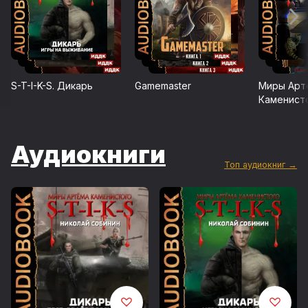
S-T-I-K-S. Дикарь
Gamemaster
Миры Арт
Каменист
Аудиокниги
Топ аудиокниг →