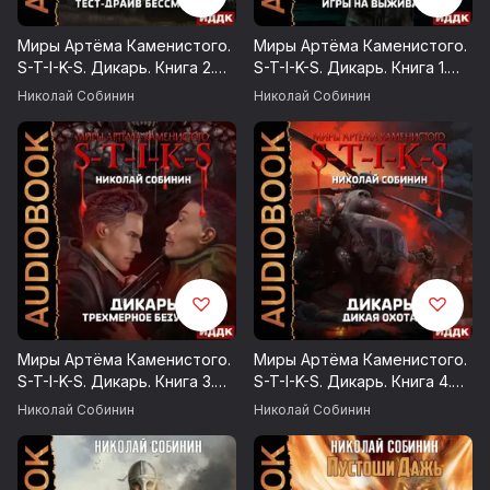
Миры Артёма Каменистого.
Миры Артёма Каменистого.
S-T-I-K-S. Дикарь. Книга 2.
S-T-I-K-S. Дикарь. Книга 1.
Тест-драйв бессмертия
Игры на выживание
Николай Собинин
Николай Собинин
Миры Артёма Каменистого.
Миры Артёма Каменистого.
S-T-I-K-S. Дикарь. Книга 3.
S-T-I-K-S. Дикарь. Книга 4.
Трехмерное безумие
Дикая охота
Николай Собинин
Николай Собинин