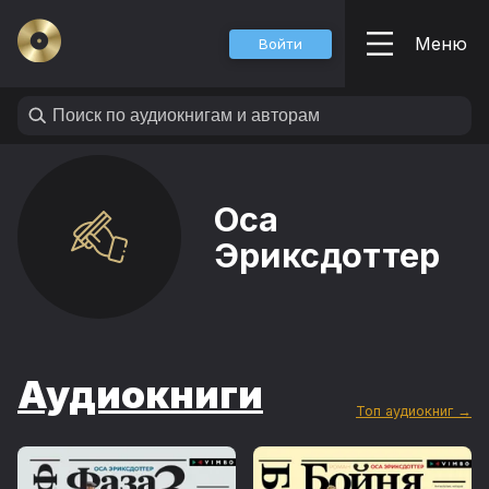
Меню
Войти
Оса
Эриксдоттер
Аудиокниги
Топ аудиокниг →