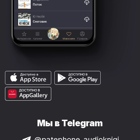
Мы в Telegram
@patephone_audioknigi