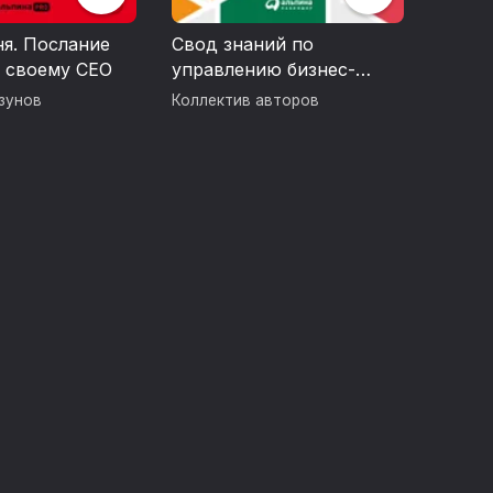
я. Послание
Свод знаний по
 своему СЕО
управлению бизнес-
процессами. BPM CBOK
зунов
Коллектив авторов
4.0