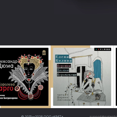
© 2015—
2026
ООО «КМТ»
support@pateph