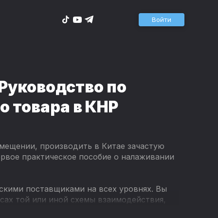
Войти
 Руководство по
о товара в КНР
мещении, производить в Китае зачастую
первое практическое пособие о налаживании
йскими поставщиками на всех уровнях. Вы
усах той или иной схемы взаимодействия,
одства товаров в Поднебесной, сэкономите