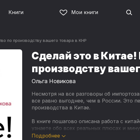
Книги
Мои книги
тво по производству вашего товара в КНР
Сделай это в Китае!
производству вашег
Ольга Новикова
Несмотря на все разговоры об импортоза
все равно выгоднее, чем в России. Это 
производства в Китае.
В книге пошагово описана работа с кита
узнаете обо всех реальных плюсах и мин
сможете просчитать перспективы произв
Подробнее