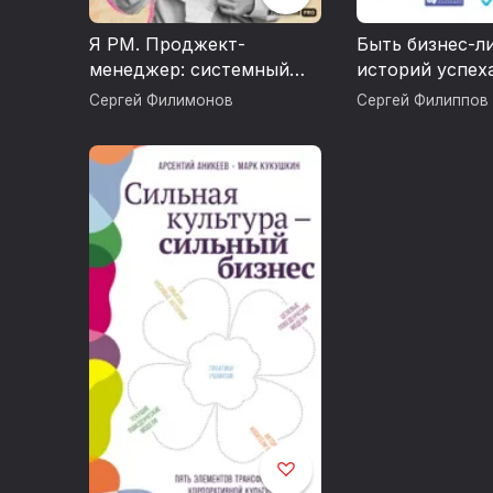
Я РМ. Проджект-
Быть бизнес-л
менеджер: системный
историй успех
подход и лучшие
Сергей Филимонов
Сергей Филиппов
практики