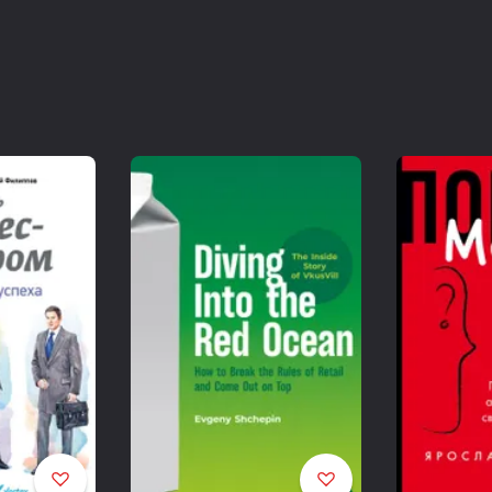
объяснения.
Существует три типа поставщиков:
фабрики (factories, manufacturers);
торговые компании, или так называемые трейдеры (trad
оптовики (wholesalers).
Поставщиков третьего типа, оптовиков, мы рассматри
товары, которые нельзя подвергнуть кастомизации. Это
модифицировать по просьбе импортера — даже поставит
упаковке и то нет никакой возможности. А у нас идея 
совсем не подходят.
А вот о фабриках и торговых компаниях мы поговорим