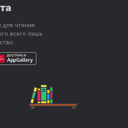
ета
 для чтения
ого всего лишь
ство.