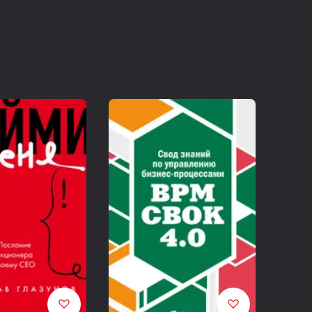
ing companies, traders);
вать не будем. Они продают исключительно стандартные
 означает, что товары оптовиков не получится
ь логотип или сделать свой дизайн и изменить текст на
абсолютно нового продукта, поэтому такие поставщики нам
 подробнее.