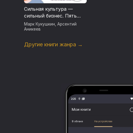
Сильная культура —
сильный бизнес. Пять
элементов
Марк Кукушкин
,
Арсентий
трансформации
Аникеев
корпоративной культуры
Другие книги жанра →