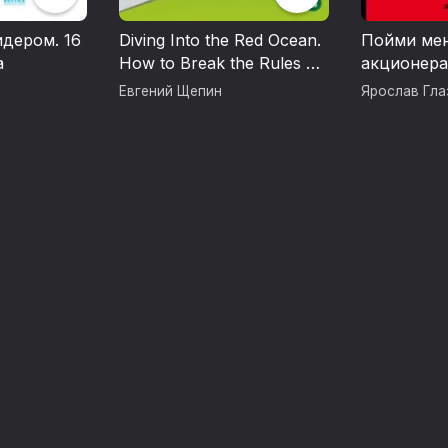
идером. 16
Diving Into the Red Ocean.
Пойми мен
а
How to Break the Rules of
акционера
Retail and Come Out on
Евгений Щепин
Ярослав Гла
Top