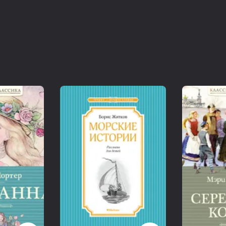
библиотеки стоит памятник маленькой девочке, котора
весь мир. Её зовут Поллианна, и её популярность в А
с литературной славой современного Гарри Поттера. На
героиня романа «Поллианна» американской писатель
количество переизданий этого произведения приближа
уже невозможно было сосчитать, в Америке формиров
а её именем называли не только новорождённых малы
Что же особенного было в этой девочке? Что застави
казалось бы, вполне законченного произведения? Ну, 
удивительным жизнелюбием маленькой героини, с кото
воспринималась не как литературный персонаж, а как
жизни. Элинор Портер написала немало произведений
рассказов, но историю Поллианны она, по её собствен
который рос на крыше одного из нью-йоркских домов.
маленькая Поллианна в определённой степени стала
родившейся в городе Литлтон, учившейся в консерват
этапе круто изменившей свою судьбу и впоследствии 
маленькая Поллианна принесла своей создательнице л
Поллианна повзрослевшая рассуждает «про писательст
«это так прекрасно», и ей «хочется этим заниматься». 
«всё-таки есть талант».