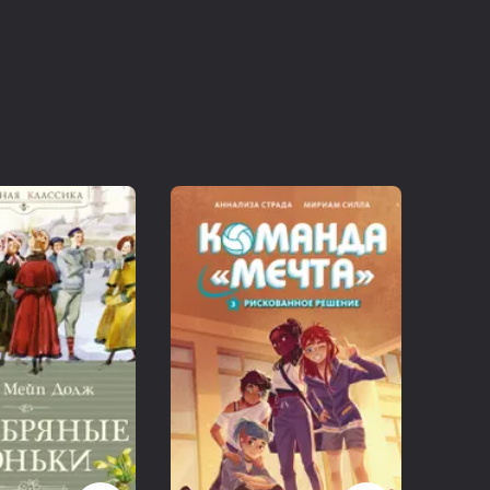
я никогда не жила в этом городе, но прославила его на
мерике первой четверти XX века можно сравнить, пожалуй,
 протяжении 1910-х гг., по мере того как главная
ницы Элинор Портер «завоёвывала» новые города,
лось к цифре «пятьдесят», а количество его почитателей
ался культ Поллианны. Создавались «Клубы Поллианны»,
шек, но даже новые виды товаров.
ло американскую писательницу написать продолжение,
собственно, «заставили»-то сами читатели, покорённые
рой им не захотелось расставаться. Она
 живой человек, обладавший какой-то особенной тайной
 – более полутора десятков романов, четыре тома
ным словам, создавала в особенном кабинете – в саду,
 Небо, солнце, полнота ощущения жизни… Вероятно,
 литературным продолжением маленькой девочки Элинор,
ории пению, с успехом выступавшей, но на каком-то
ставшей известной писательницей. Неслучайно именно
итературное бессмертие. Неслучайно и то, что
во и человеческие сердца», потому что творчество -
Она верит, что умеет «рассказывать истории» и что у неё