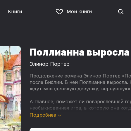
Книги
Мои книги
Поллианна выросла
Элинор Портер
Продолжение романа Элинор Портер «Пол
после Библии. В ней Поллианна выросла.
ждут молоденькую девушку, вернувшуюся
А главное, поможет ли повзрослевшей г
необыкновенная игра, в которую она когд
Подробнее