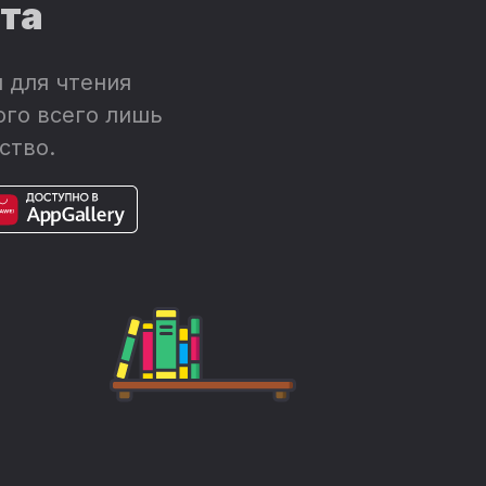
ета
 для чтения
ого всего лишь
ство.