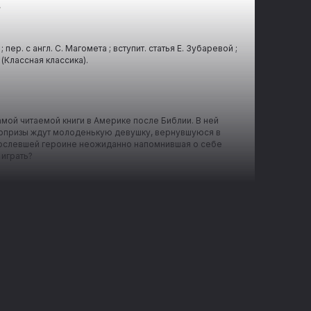
»
ер. с англ. С. Магомета ; вступит. статья Е. Зубаревой ;
. (Классная классика).
ой читаемой книги в Америке после Библии. В ней
юрпризы ждут молоденькую девушку, вернувшуюся в
зрослевшей героине неожиданно напомнившая о себе
 играть?
 из Белдингвилля
 изумрудные, каменные и деревянные, большие и
ом американском городке Литлтон, во дворе публичной