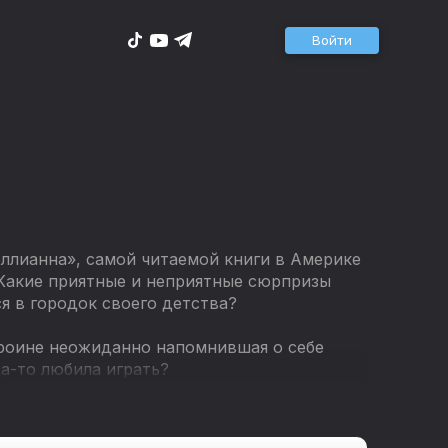
Войти
лианна», самой читаемой книги в Америке
 Какие приятные и неприятные сюрпризы
 в городок своего детства?
ероине неожиданно напомнившая о себе
а-то любила играть?