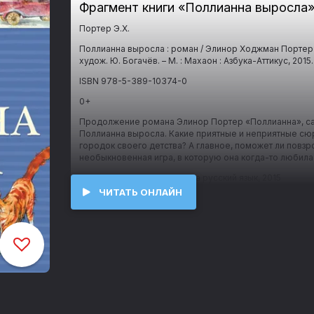
Фрагмент книги «
Поллианна выросла
Портер Э.Х.
Поллианна выросла : роман / Элинор Ходжман Портер ; п
худож. Ю. Богачёв. – М. : Махаон : Азбука-Аттикус, 2015
ISBN 978-5-389-10374-0
0+
Продолжение романа Элинор Портер «Поллианна», сам
Поллианна выросла. Какие приятные и неприятные с
городок своего детства? А главное, поможет ли пов
необыкновенная игра, в которую она когда-то любила
© Магомет С. А., перевод на русский язык, 2015
ЧИТАТЬ ОНЛАЙН
© Богачёв Ю. Н., иллюстрации, 2015
© Оформление. ООО «Издательская Группа
«Азбука-Аттикус», 2015
Machaon®
В поисках радости, или Продолжение истории девочки
Города бывают разные. Столичные и провинциальные,
маленькие. В одном из них, небольшом провинциальн