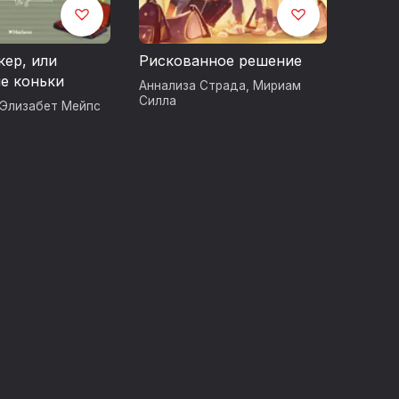
кер, или
Рискованное решение
е коньки
Аннализа Страда
,
Мириам
Силла
Элизабет Мейпс