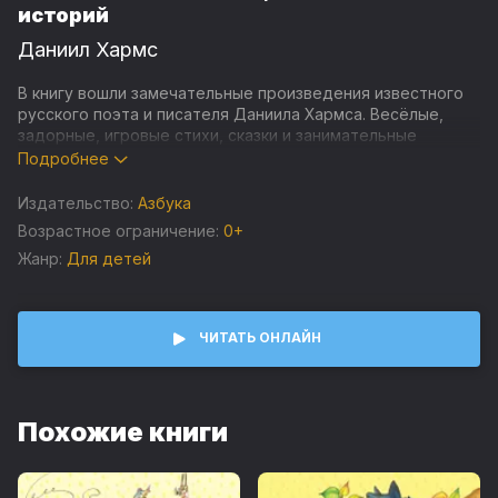
историй
Даниил Хармс
В книгу вошли замечательные произведения известного
русского поэта и писателя Даниила Хармса. Весёлые,
задорные, игровые стихи, сказки и занимательные
истории никого не оставят равнодушными. Вы прекрасно
Подробнее
проведёте время вместе с детьми, читая эту книжку!
Издательство:
Азбука
Возрастное ограничение:
0+
Жанр:
Для детей
ЧИТАТЬ ОНЛАЙН
Похожие книги