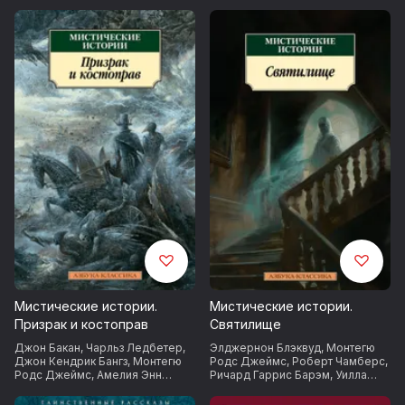
Мистические истории.
Мистические истории.
Призрак и костоправ
Святилище
Джон Бакан
,
Чарльз Ледбетер
,
Элджернон Блэквуд
,
Монтегю
Джон Кендрик Бангз
,
Монтегю
Родс Джеймс
,
Роберт Чамберс
,
Родс Джеймс
,
Амелия Энн
Ричард Гаррис Барэм
,
Уилла
Блэнфорд Эдвардс
,
Джозеф
Сиберт Кэсер
,
Мэри Элeoнор
Шеридан Ле Фаню
,
Эдвард
Уилкинс-Фримен
,
Бесси