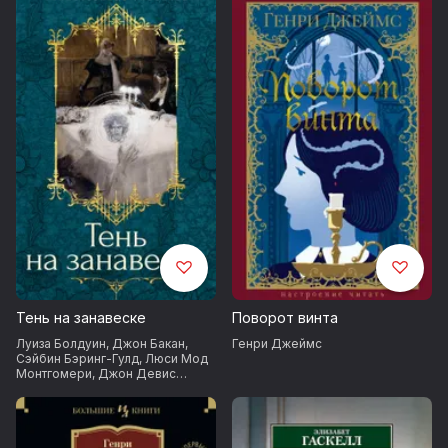
Бенсон
,
Э. и Х. Херон
,
Маргарет
Киффин-Тейлор
,
Джозеф
Олифант
Редьярд Киплинг
,
Эдвард
Бенсон
,
Э. и Х. Херон
Тень на занавеске
Поворот винта
Луиза Болдуин
,
Джон Бакан
,
Генри Джеймс
Сэйбин Бэринг-Гулд
,
Люси Мод
Монтгомери
,
Джон Девис
Бересфорд
,
Грант Аллен
,
Ричард Гаррис Барэм
,
Шарлотта
Ридделл
,
Генри ван Дайк