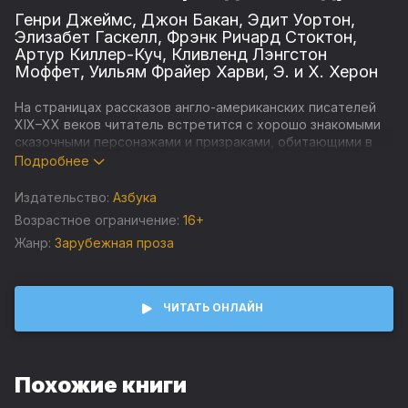
Генри Джеймс
,
Джон Бакан
,
Эдит Уортон
,
Элизабет Гаскелл
,
Фрэнк Ричард Стоктон
,
Артур Киллер-Куч
,
Кливленд Лэнгстон
Моффет
,
Уильям Фрайер Харви
,
Э. и Х. Херон
На страницах рассказов англо-американских писателей
XIX–XX веков читатель встретится с хорошо знакомыми
сказочными персонажами и призраками, обитающими в
старинных домах, с учеными-оккультистами и опасными
Подробнее
артефактами, с ведьмами и демонами. О вторжениях
зловещего и сверхъестественного в повседневную
Издательство:
Азбука
жизнь, о драматичных столкновениях суеверий прошлого
Возрастное ограничение:
16+
и скептицизма настоящего повествуют — иногда в шутку,
Жанр:
Зарубежная проза
иногда всерьез, порой неспешно, а порой с почти
детективным напряжением — мастера готических
историй Элизабет Гаскелл, Генри Джеймс, Эдит Уортон,
Джон Бакан, Уильям Фрайер Харви и другие авторы.
ЧИТАТЬ ОНЛАЙН
Большинство произведений, вошедших в сборник,
печатаются в новых переводах, ряд рассказов
публикуется на русском языке впервые.
Похожие книги