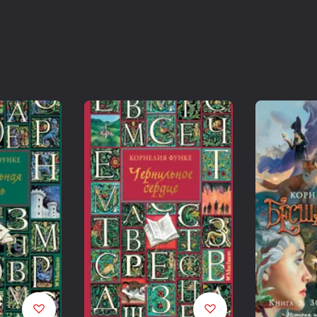
Функе К.
Бесшабашный. Книга 2 : Живые тени : История, найден
Корнелия Функе ; пер. с нем. М. Арутюновой. — СПб. : А
ISBN 978-5-389-07402-6
12+
Джекоб Бесшабашный еще шесть лет назад нашел путь с
в сказках, были реальностью. Однажды вслед за ним в
жертвой колдовства.
Джекобу удалось спасти брата, но в скором времени е
Заклятие Темной Феи с каждым днем приближает его п
существует немало таких чудодейственных средств, к
одно из них ему не помогло. И когда надежда почти п
арбалете, способном одним выстрелом убить целую ар
Джекобу Бесшабашному, лучшему охотнику за сокрови
легенду… Но не он один разыскивает арбалет, и намер
гонке слишком высока.
© М. Арутюнова, перевод, 2014
© В. Еклерис, иллюстрация на обложке, 2014
© ООО «Издательская Группа „Азбука-Аттикус“», 2014