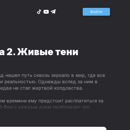
Войти
 2. Живые тени
 нашел путь сквозь зеркало в мир, где все
ыли реальностью. Однажды вслед за ним в
 едва не стал жертвой колдовства.
ом времени ему предстоит расплатиться за
й Феи с каждым днем приближает его
у зеркала существует немало таких
вечной юности или молодильные яблоки, ни
ежда почти покинула Джекоба, ему стало