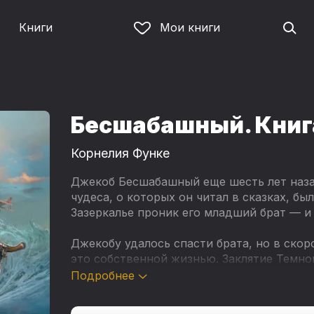
Книги
Мои книги
и
Бесшабашный. Книга
Корнелия Функе
Джекоб Бесшабашный еще шесть лет назад
чудеса, о которых он читал в сказках, б
Зазеркалье проник его младший брат — и
Джекобу удалось спасти брата, но в скор
это собственной жизнью. Заклятие Темно
последний час. Хотя в мире по ту сторон
Подробнее
чудодейственных средств, как источник 
одно из них ему не помогло. И когда над