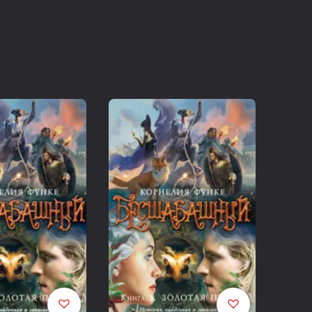
ная и записанная Корнелией Функе и Лионелем Виграмом /
збука, Азбука-Аттикус, 2014.
квозь зеркало в мир, где все чудеса, о которых он читал
 Зазеркалье проник его младший брат — и едва не стал
му предстоит расплатиться за это собственной жизнью.
оследний час. Хотя в мире по ту сторону зеркала
ак источник вечной юности или молодильные яблоки, ни
окинула Джекоба, ему стало известно о магическом
мию — или исцелить одного человека. Кому, как не
щами, под силу найти и оживить давно забытую
ения у его конкурентов отнюдь не добрые. Ставка в этой