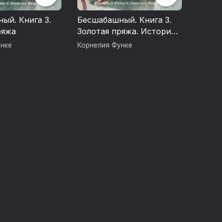
ый. Книга 3.
Бесшабашный. Книга 3.
ряжа
Золотая пряжа. История,
найденная и записанная
унке
Корнелия Функе
Корнелией Функе и
Лионелем Виграмом