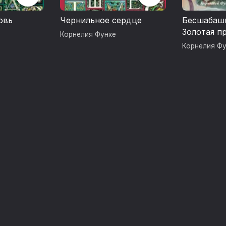
Издательство АЗБУКА®
овь
Чернильное сердце
Бесшабашн
Золотая п
Корнелия Функе
Корнелия Ф