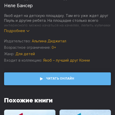
Неле Бансер
Якоб идет на детскую площадку. Там его уже ждет друг
Пауль и другие ребята. На площадке столько всего
интересного: можно качаться на качелях, лепить куличики
и играть в прятки! Главное, быть внимательным и не
Подробнее
уходить далеко от мамы.
Издательство:
Альпина Диджитал
Вместе с Якобом ваш малыш точно запомнит, что нельзя
Возрастное ограничение:
0+
гулять без присмотра взрослых, узнает, как вести себя
Жанр:
Для детей
на детской площадке, будет смелее чувствовать себя
на прогулках.
Входит в коллекцию:
Якоб – лучший друг Конни
ЧИТАТЬ ОНЛАЙН
Похожие книги