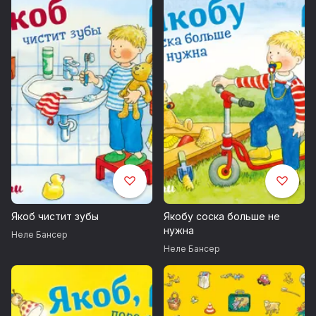
Якоб чистит зубы
Якобу соска больше не
нужна
Неле Бансер
Неле Бансер