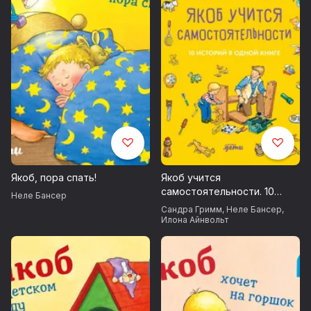
Якоб, пора спать!
Якоб учится
самостоятельности. 10
Неле Бансер
историй в одной книге
Сандра Гримм
,
Неле Бансер
,
Илона Айнвольт