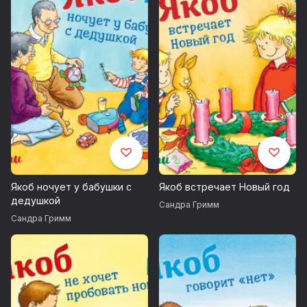
Якоб ночует у бабушки с
Якоб встречает Новый год
дедушкой
Сандра Гримм
Сандра Гримм