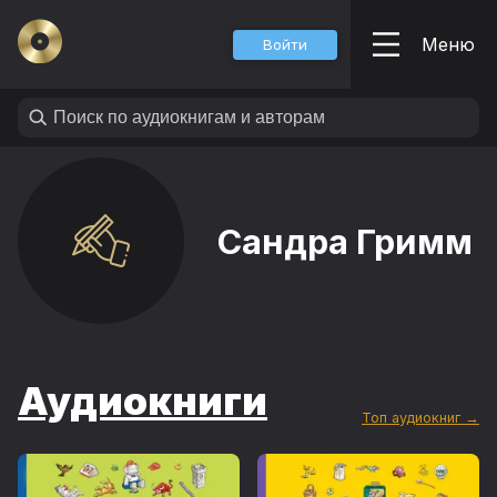
Меню
Войти
Сандра Гримм
Аудиокниги
Топ аудиокниг →