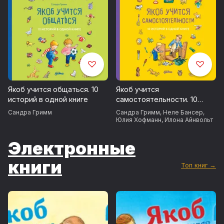
Якоб учится общаться. 10
Якоб учится
историй в одной книге
самостоятельности. 10
историй в одной книге
Сандра Гримм
Сандра Гримм
,
Неле Бансер
,
Юлия Хофманн
,
Илона Айнвольт
Электронные
книги
Топ книг →