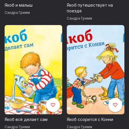
Якоб и малыш
Якоб путешествует на
поезде
Сандра Гримм
Сандра Гримм
Якоб всё делает сам
Якоб ссорится с Конни
Сандра Гримм
Сандра Гримм