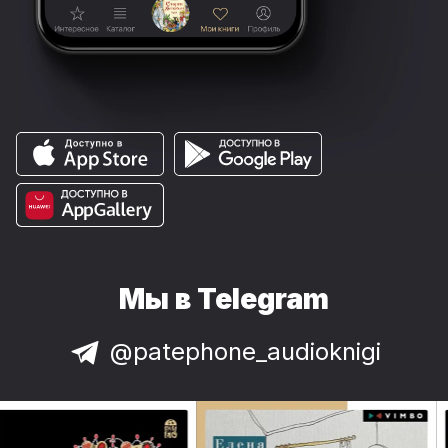
Мы в Telegram
@patephone_audioknigi