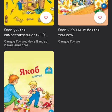
Якоб учится
Якоб и Конни не боятся
самостоятельности. 10
темноты
историй в одной книге
Сандра Гримм
,
Неле Бансер
,
Сандра Гримм
Илона Айнвольт