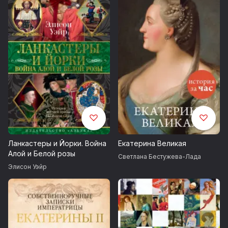
совпало с трагическими событиями в России,
безвозвратно изменившими жизнь ее граждан.
Ланкастеры и Йорки. Война
Екатерина Великая
Алой и Белой розы
Светлана Бестужева-Лада
Элисон Уэйр