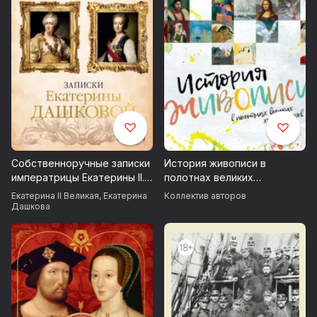
Собственноручные записки
История живописи в
императрицы Екатерины II.
полотнах великих
Записки Екатерины
художников
Екатерина II Великая
,
Екатерина
Коллектив авторов
Дашковой
Дашкова