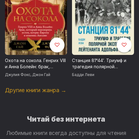
Охота на сокола. Генрих VIII
Станция 81°44′. Триумф и
и Анна Болейн: брак,
трагедия полярной
который перевернул устои,
экспедиции лейтенанта
Джулия Фокс
,
Джон Гай
Бадди Леви
потряс Европу и изменил
Адольфа Грили
Англию
Другие книги жанра →
Читай без интернета
Любимые книги всегда доступны для чтения