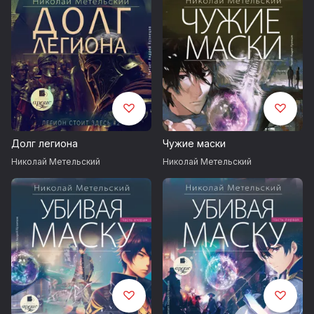
Долг легиона
Чужие маски
Николай Метельский
Николай Метельский