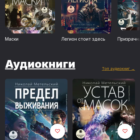
Маски
Легион стоит здесь
Призрачн
Аудиокниги
Топ аудиокниг →