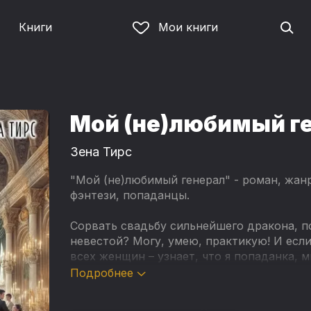
Книги
Мои книги
Мой (не)любимый г
Зена Тирс
"Мой (не)любимый генерал" - роман, жан
фэнтези, попаданцы.
Сорвать свадьбу сильнейшего дракона, по
невестой? Могу, умею, практикую! И есл
всех женщин – узнает, что я попаданка, м
придется притвориться местной и поискат
Подробнее
господин генерал! Как это, вы меня не от