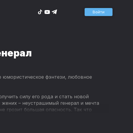
Войти
енерал
р юмористическое фэнтези, любовное
лучить силу его рода и стать новой
и жених – неустрашимый генерал и мечта
не грозит большая опасность. Так что
ь пути к отступлению! Нет, не к алтарю,
пустите?