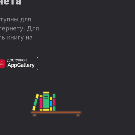
нета
тупны для
тернету. Для
ь книгу на