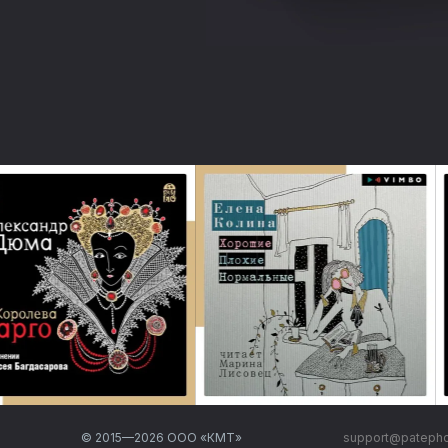
© 2015—
2026
ООО «КМТ»
support@pateph