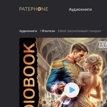
Аудиокниги
Аудиокниги
Фэнтези
Мой (не)любимый генерал