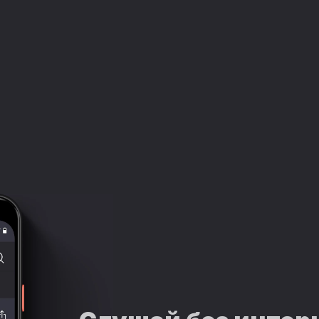
Глава 66
06:38:47
Эпилог
06:50:01