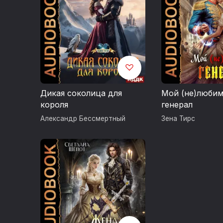
Дикая соколица для
Мой (не)люби
короля
генерал
Александр Бессмертный
Зена Тирс