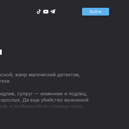
Войти
я
вской, жанр магический детектив,
ези.
едлив, супруг — изменник и подлец,
взрослых. Да еще убийство мужниной
ня, а прибывший из столицы лорд-
руки — последнее дело! От собственного
ужого.