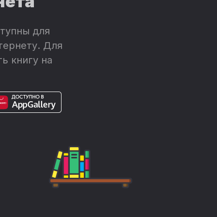
нета
тупны для
тернету. Для
ь книгу на