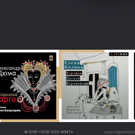
© 2015—
2026
ООО «КМТ»
support@pateph