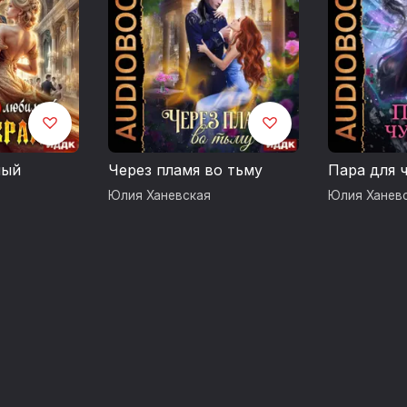
Глава 30
06:17:17
Глава 31
06:27:09
Эпилог
06:43:22
мый
Через пламя во тьму
Пара для 
Юлия Ханевская
Юлия Ханев