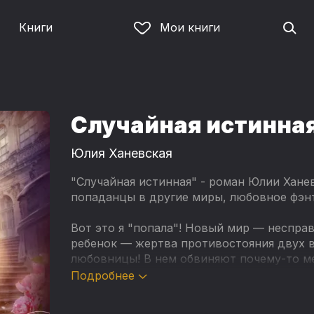
Книги
Мои книги
Случайная истинна
Юлия Ханевская
"Случайная истинная" - роман Юлии Хане
попаданцы в другие миры, любовное фэнт
Вот это я "попала"! Новый мир — несправ
ребенок — жертва противостояния двух 
любовницы! В нем обвиняют почему-то ме
дознаватель явно предвзят. Но опускать 
Подробнее
козла ушла не для того, чтобы терпеть ч