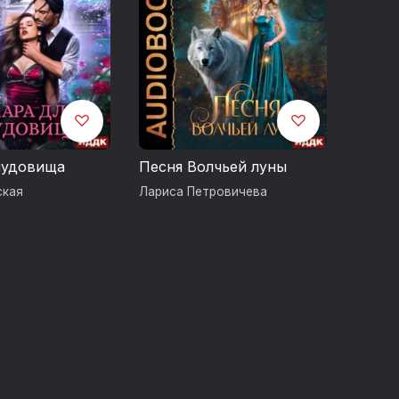
чудовища
Песня Волчьей луны
ская
Лариса Петровичева