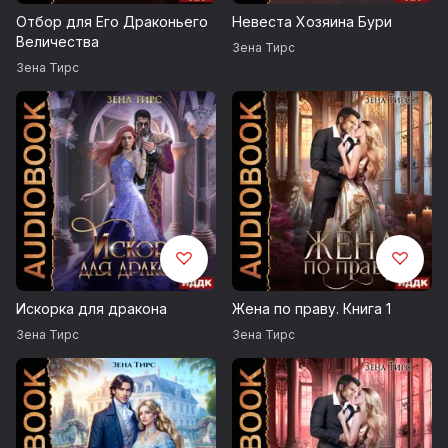
Отбор для Его Драконьего
Невеста Хозяина Бури
Величества
Зена Тирс
Зена Тирс
Искорка для дракона
Жена по праву. Книга 1
Зена Тирс
Зена Тирс