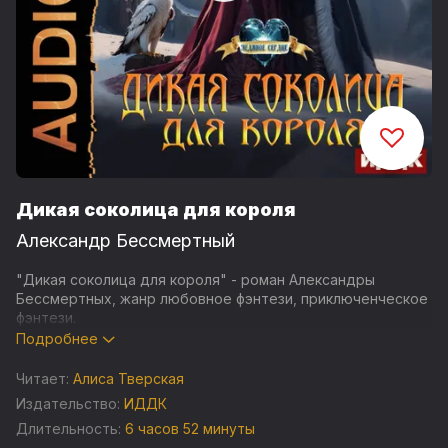
Дикая соколица для короля
Александр Бессмертный
"Дикая соколица для короля" - роман Александры
Бессмертных, жанр любовное фэнтези, приключенческое
фэнтези.
Подробнее
Дочь герцога древнего обнищавшего рода и король. Они
не имели права на любовь. Одна случайная встреча на
Читает:
Алиса Тверская
охоте – и та вспыхнула пламенем в их сердцах:
Издательство:
ИДДК
страстная, дикая, сметающая все преграды и запреты. Но
Длительность:
6 часов 52 минуты
на земли империи пришла война, она разлучила Дэяну и