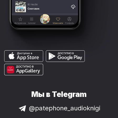
Мы в Telegram
@patephone_audioknigi