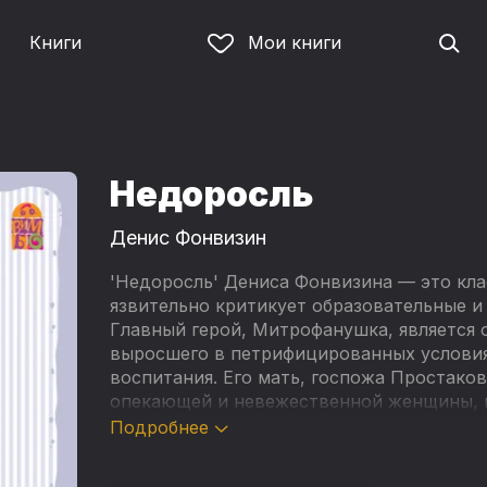
Книги
Мои книги
Недоросль
Денис Фонвизин
'Недоросль' Дениса Фонвизина — это кла
язвительно критикует образовательные и
Главный герой, Митрофанушка, является о
выросшего в петрифицированных условия
воспитания. Его мать, госпожа Простако
опекающей и невежественной женщины, к
невесте.
Подробнее
Фонвизин с сатирой освещает недостатки