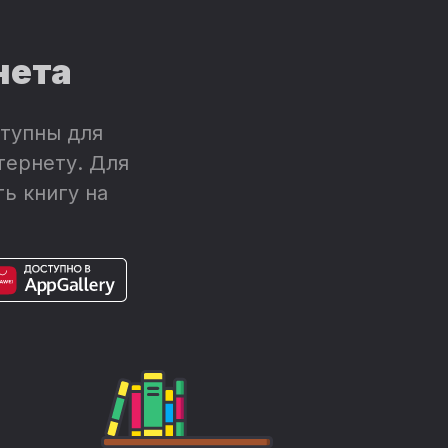
нета
тупны для
тернету. Для
ь книгу на