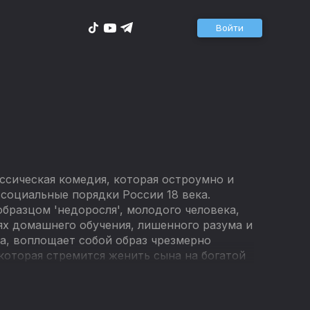
Войти
ссическая комедия, которая остроумно и
 социальные порядки России 18 века.
бразцом 'недоросля', молодого человека,
х домашнего обучения, лишенного разума и
ва, воплощает собой образ чрезмерно
оторая стремится женить сына на богатой
 общества, в котором царит