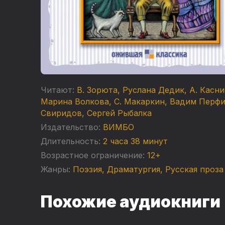
Читают:
В. Зорюта
,
Руслана Дедик
,
А. Касн
Марина Волкова
,
С. Макаркин
,
Вадим Перфи
Свиридов
,
Сергей Рыбалка
Издательство:
ВИМБО
Длительность:
2 часа 38 минут
Возрастное ограничение:
12+
Жанры:
Поэзия, Драматургия
,
Русская проза
Похожие аудиокниги