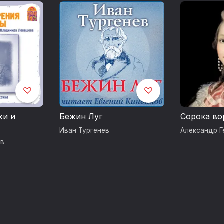
хи и
Бежин Луг
Сорока во
Иван Тургенев
Александр Г
ов