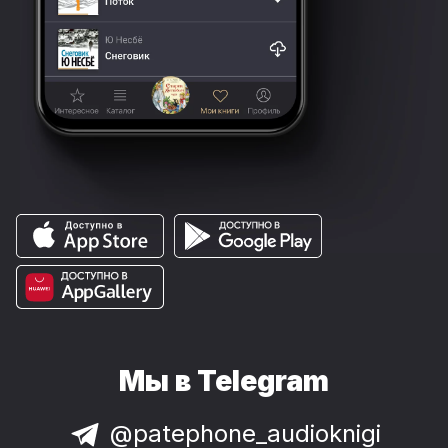
Мы в Telegram
@patephone_audioknigi