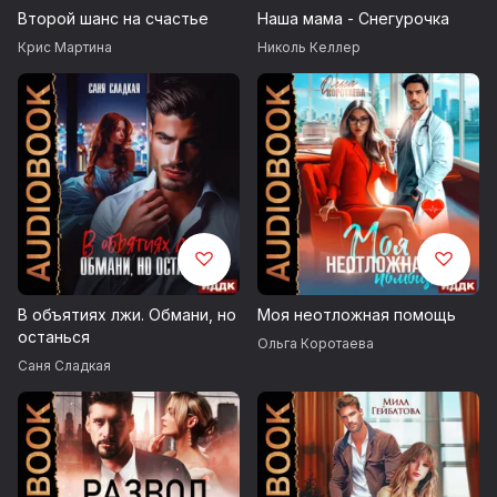
Второй шанс на счастье
Наша мама - Снегурочка
(С) Вероника Лесневская
Крис Мартина
Николь Келлер
В объятиях лжи. Обмани, но
Моя неотложная помощь
останься
Ольга Коротаева
Саня Сладкая