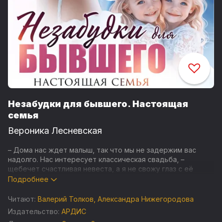
Незабудки для бывшего. Настоящая
семья
Вероника Лесневская
– Дома нас ждет малыш, так что мы не задержим вас
надолго. Нас интересует классическая свадьба, –
щебечет счастливая невеста, а я не свожу глаз с её
хмурого мужчины.
Подробнее
– У вас есть ребенок? – срывается с губ, хотя меня не
Читают:
Валерий Толков
,
Александра Нижегородова
должна интересовать личная жизнь клиентов.
Издательство:
АРДИС