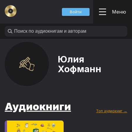
Меню
Войти
Юлия
Хофманн
Аудиокниги
Топ аудиокниг →