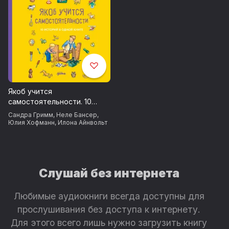
Якоб учится
самостоятельности. 10
историй в одной книге
Сандра Гримм
,
Неле Бансер
,
Юлия Хофманн
,
Илона Айнвольт
Слушай без интернета
Любимые аудиокниги всегда доступны для
прослушивания без доступа к интернету.
Для этого всего лишь нужно загрузить книгу