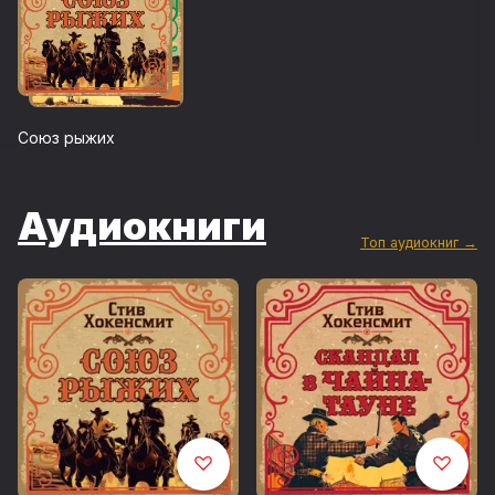
Союз рыжих
Аудиокниги
Топ аудиокниг →