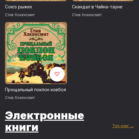
Союз рыжих
Скандал в Чайна-тауне
Стив Хокенсмит
Стив Хокенсмит
Прощальный поклон ковбоя
Стив Хокенсмит
Электронные
книги
Топ книг →