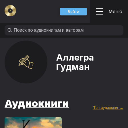
Меню
Войти
Аллегра
Гудман
Аудиокниги
Топ аудиокниг →