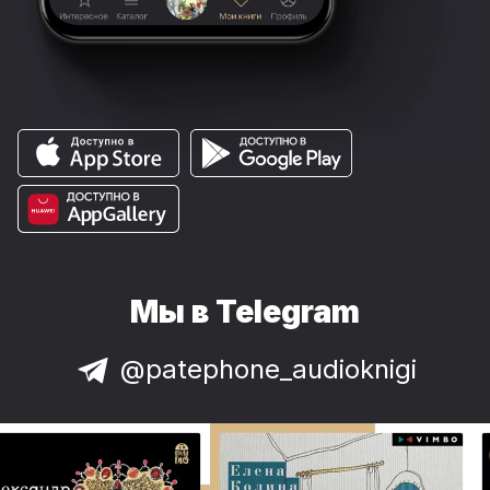
Мы в Telegram
@patephone_audioknigi