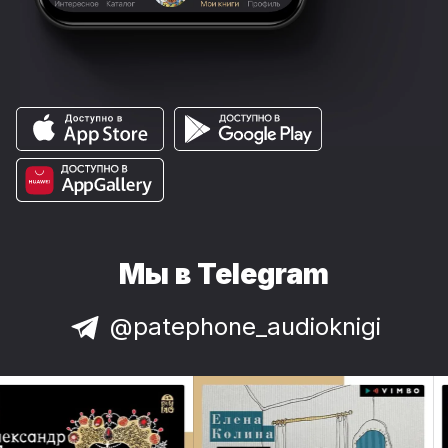
Мы в Telegram
@patephone_audioknigi