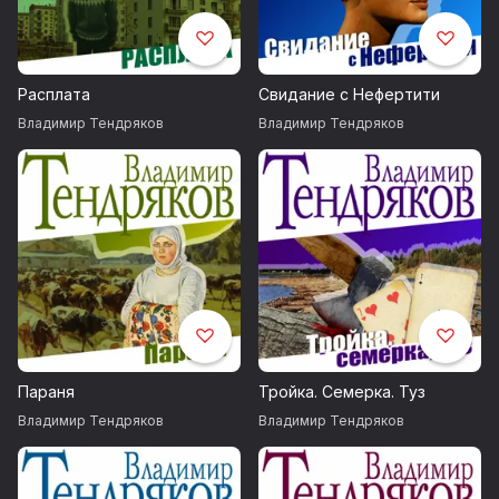
Далее публиковался в
журнале «Огонёк», в котором с
1951 по 1953 год работал
внештатным корреспондентом. С
Расплата
Свидание с Нефертити
1955 года стал профессиональным
Владимир Тендряков
Владимир Тендряков
писателем, полностью отдавшись
литературному труду. В 1954 году
была напечатана повесть
Владимира Тендрякова «Не ко
двору», а через два года был
опубликован первый его большой
роман «Тугой узел», журнальный
вариант которого назывался
«Саша вступает в жизнь».
Тендряков стал самым
востребованным писателем того
Параня
Тройка. Семерка. Туз
времени.
Владимир Тендряков
Владимир Тендряков