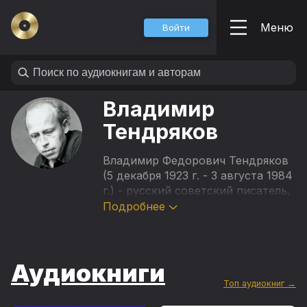
Меню
Войти
Владимир
Тендряков
Владимир Федорович Тендряков
(5 декабря 1923 г. - 3 августа 1984
г.) - русский советский писатель,
педагог.
Подробнее
Родился в
деревне Макаровская в семье
Аудиокниги
народного судьи, затем ставшего
прокурором. В декабре 1941 года
Топ аудиокниг →
Владимир Тендряков был призван