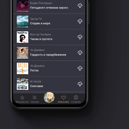
он поехал в Ленинград, где
в ночь на 28 декабря в состоянии
глубокой душевной депрессии
в гостинице «Англетер» покончил
с собой.
Широко распространенные
версии о других обстоятельствах
смерти поэта специально
созданная комиссия в 1993 г.
не подтвердила.