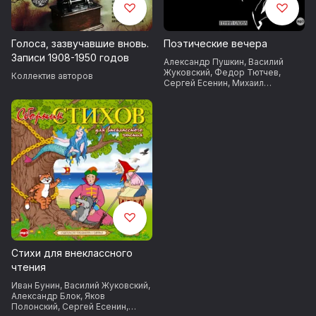
образности сблизили Есенина
с А. Б. Мариенгофом,
В. Г. Шершеневичем, Р. Ивневым;
Голоса, зазвучавшие вновь.
Поэтические вечера
в начале 1919 г. они объединились
Записи 1908-1950 годов
Александр Пушкин
,
Василий
в группу имажинистов. Есенин
Жуковский
,
Федор Тютчев
,
Коллектив авторов
Сергей Есенин
,
Михаил
стал завсегдатаем «Стойла
Лермонтов
Пегаса» — литературного кафе
имажинистов у Никитских ворот
в Москве.
Событием в жизни Есенина
явилась встреча с американской
танцовщицей Айседорой Дункан
(осень 1921), которая через
полгода стала его женой.
Совместное путешествие
Стихи для внеклассного
по Европе (Германия, Бельгия,
чтения
Франция, Италия) и Америке (май
Иван Бунин
,
Василий Жуковский
,
1922 август 1923),
Александр Блок
,
Яков
сопровождавшееся шумными
Полонский
,
Сергей Есенин
,