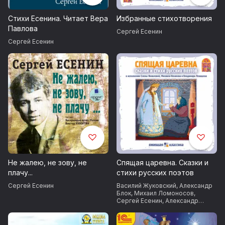
университета Шанявского
(1913—1915).
Стихи Есенина. Читает Вера
Избранные стихотворения
Павлова
Сергей Есенин
С детства слагавший стихи
Сергей Есенин
(в основном
в подражание А. В. Кольцову,
И. С. Никитину, С. Д. Дрожжину),
Есенин обрел единомышленников
в «Суриковском литературно-
музыкальном кружке», членом
которого он стал в 1912.
Печататься начал в 1914 в
московских детских журналах
(дебют — стихотворение
«Береза»). Весной 1915 Есенин
Не жалею, не зову, не
Спящая царевна. Сказки и
приехал в Петроград, где
плачу...
стихи русских поэтов
познакомился с А. А. Блоком,
Сергей Есенин
Василий Жуковский
,
Александр
С. М. Городецким,
Блок
,
Михаил Ломоносов
,
Сергей Есенин
,
Александр
А. М. Ремизовым и др., а также
Пушкин
,
Николай Некрасов
,
сблизился с Н. А. Клюевым,
Афанасий Фет
,
Федор Тютчев
,
Гаврила Державин