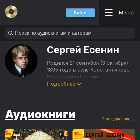
Меню
Войти
Сергей Есенин
Родился 21 сентября (3 октября)
1895 года в селе Константиново
Рязанской губернии
в крестьянской семье, ребенком
Подробнее
жил в семье деда.
Среди первых впечатлений
Аудиокниги
Есенина были духовные стихи,
распевавшиеся странствующими
Топ аудиокниг →
слепцами, и бабушкины сказки.
С отличием закончив
Константиновское