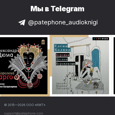
Мы в Telegram
@patephone_audioknigi
© 2015—
2026
ООО «КМТ»
support@patephone.com