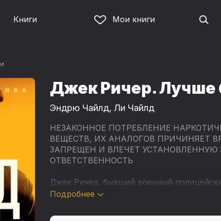
Книги
Мои книги
ым
Джек Ричер. Лучше
Эндрю Чайлд
,
Ли Чайлд
НЕЗАКОННОЕ ПОТРЕБЛЕНИЕ НАРКОТИЧ
ВЕЩЕСТВ, ИХ АНАЛОГОВ ПРИЧИНЯЕТ В
ЗАПРЕЩЕН И ВЛЕЧЕТ УСТАНОВЛЕННУЮ
ОТВЕТСТВЕННОСТЬ
Джек Ричер, бывший военный полицейски
пешком. Он не ищет приключений, но... В
Подробнее
прошел мимо джипа, который врезался в 
штате Аризона. За рулем находилась жен