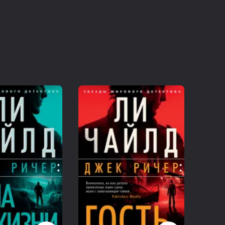
рискованной работой в его жизни. Неудача — не вариант,
гда лучше умереть.
ельская Группа„Азбука-Аттикус“», 2022Издательство
омец занял позицию под уличным фонарем.
е незнакомцу было сказано. На приграничной территории
вной металлической изгороди, разделяющей Соединенные