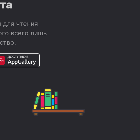
ета
 для чтения
ого всего лишь
ство.