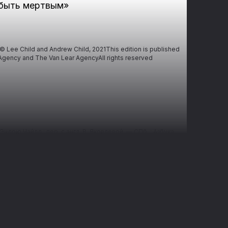
 пистолета... Вот такое вышло знакомство.
 быть мертвым
»
трудницей ФБР, разыскивающей своего
хоже, связался с очень опасными людьми.
ой преступной группировки, Ричеру
 будет самой рискованной работой в его
Lee Child and Andrew Child, 2021This edition is published
 Agency and The Van Lear AgencyAll rights reserved
о в играх подобного рода проигравшему
ндрю Чайлд ; пер. с англ. В. Яковлевой. — СПб. : Азбука,
ет налегке и зачастую пешком. Он не ищет приключений,
ел мимо джипа, который врезался в одинокое дерево на
ась женщина, однако при попытке помочь ей Ричер вдруг
такое вышло знакомство. Женщина оказалась Микаэлой
авшего брата-близнеца, который, похоже, связался с
 лидером этой преступной группировки, Ричеру