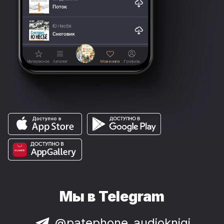
Мы в Telegram
@patephone_audioknigi