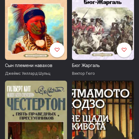
Сын племени навахов
Бюг Жаргаль
Джеймс Уиллард Шульц
Виктор Гюго