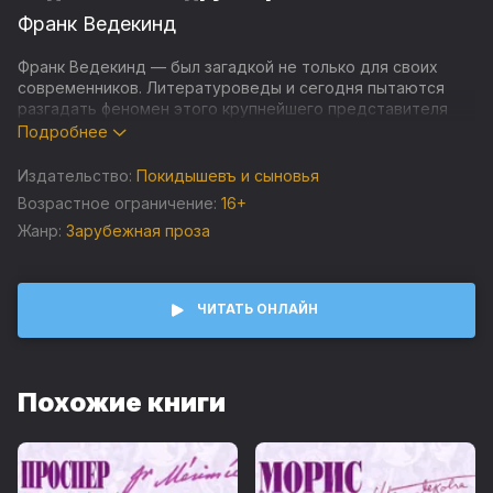
Франк Ведекинд
Франк Ведекинд — был загадкой не только для своих
современников. Литературоведы и сегодня пытаются
разгадать феномен этого крупнейшего представителя
немецкого экспрессионизма. Стиль его произведений
Подробнее
характеризуется безжалостным анализом человеческой
психики и общества, при этом Ведекинд часто
Издательство:
Покидышевъ и сыновья
обращается к таким табуированным темам, как
Возрастное ограничение:
16+
сексуальность, идентичность и социальные нормы.
Жанр:
Зарубежная проза
Разнообразие его произведений, от известных пьес, до
менее известных эссе и рассказов, свидетельствует о
глубоком критическом анализе эпохи рубежа XIX и XX
веков.
ЧИТАТЬ ОНЛАЙН
Похожие книги