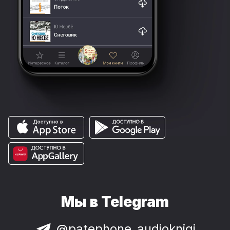
Мы в Telegram
@patephone_audioknigi