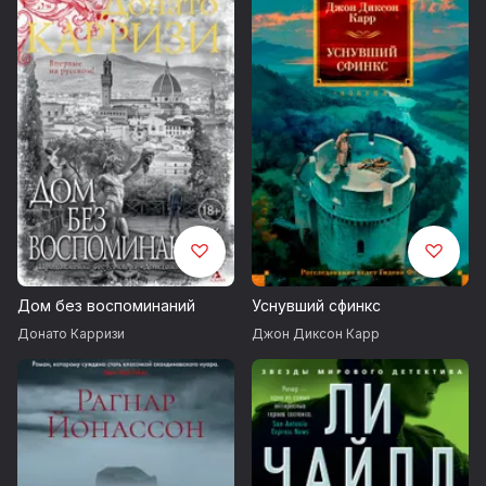
Майор Луиза Комон опасается, что покушение на Дюкуинг
станет началом серии преступлений. И, увы, ее опасения
не напрасны. Чтобы найти убийцу, она вступает в гонку со
смертью, терзаемая вопросами: кто станет следующей
жертвой и почему?
Дом без воспоминаний
Уснувший сфинкс
Донато Карризи
Джон Диксон Карр