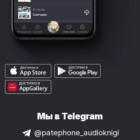
Мы в Telegram
@patephone_audioknigi